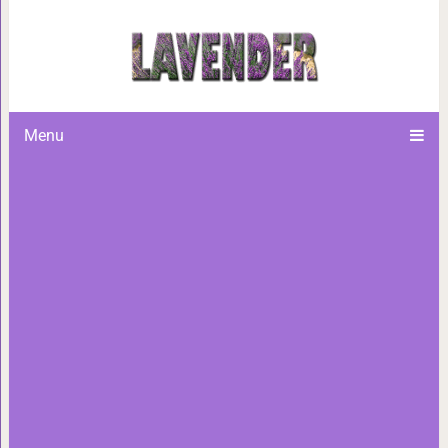
16 примеров заботливого серв
растаяло бы сердце
Menu