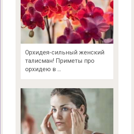
Орхидея-сильный женский
талисман! Приметы про
орхидею в …