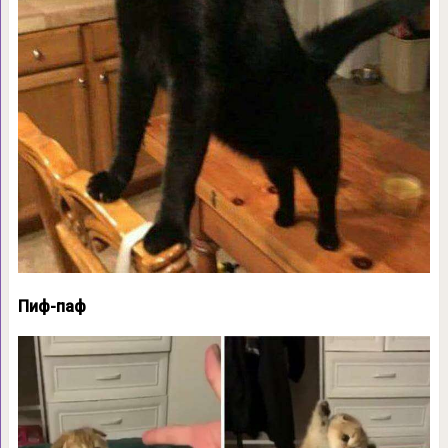
Пиф-паф