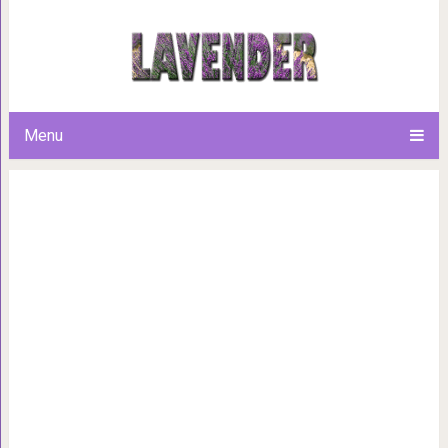
16 актёров и актрис, котор
рождественских филь
Menu