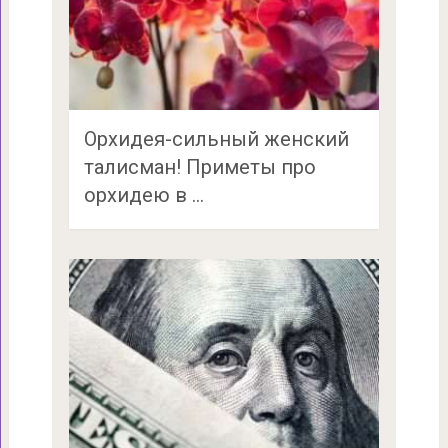
Орхидея-сильный женский
талисман! Приметы про
орхидею в …