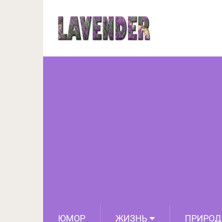
15 правил для быстро
э
ЮМОР
ЖИЗНЬ
ПРИРОД