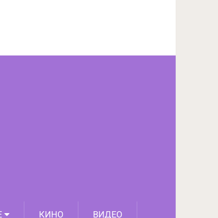
ПОДЕЛИТЬСЯ НА FACEBOOK
СЛЕДУЮЩИЙ ПОСТ
Е
КИНО
ВИДЕО