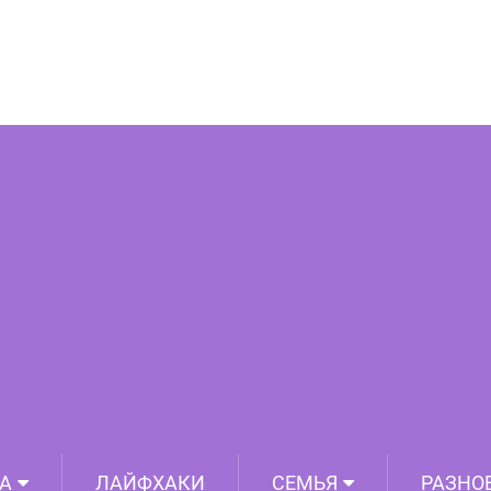
го прорыва в жизни: (просматривайте
тот список иногда)
А
ЛАЙФХАКИ
СЕМЬЯ
РАЗНО