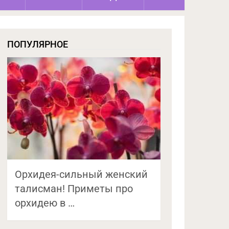
ПОПУЛЯРНОЕ
Орхидея-сильный женский
талисман! Приметы про
орхидею в …