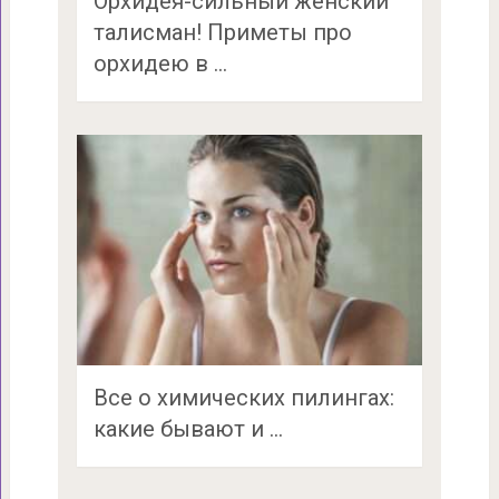
Орхидея-сильный женский
талисман! Приметы про
орхидею в …
Все о химических пилингах:
какие бывают и …