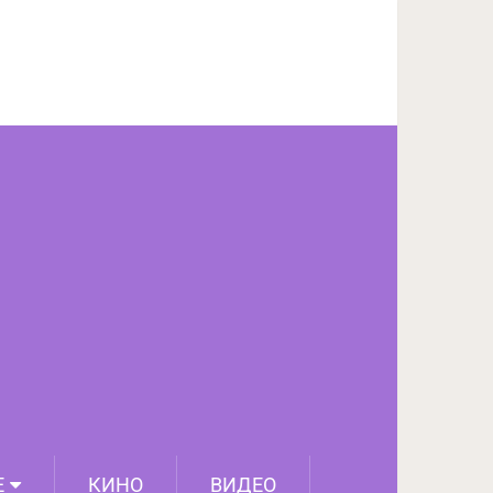
ПОДЕЛИТЬСЯ НА FACEBOOK
СЛЕДУЮЩИЙ ПОСТ
Е
КИНО
ВИДЕО