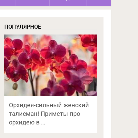
ПОПУЛЯРНОЕ
Орхидея-сильный женский
талисман! Приметы про
орхидею в …