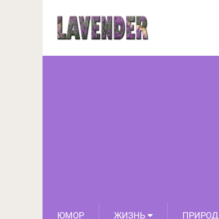
14 кровожадных лес
словно у н
ЮМОР
ЖИЗНЬ
ПРИРОД