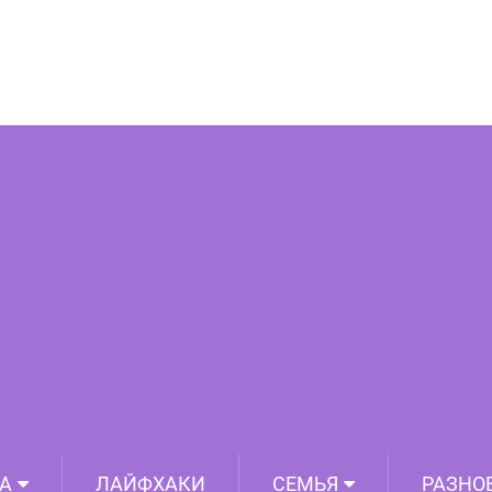
тниц, которые спроектированы так,
их всего одна цель: убивать
А
ЛАЙФХАКИ
СЕМЬЯ
РАЗНО