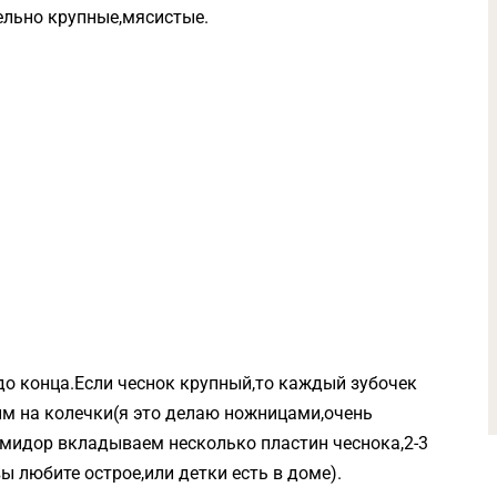
ельно крупные,мясистые.
о конца.Если чеснок крупный,то каждый зубочек
м на колечки(я это делаю ножницами,очень
мидор вкладываем несколько пластин чеснока,2-3
вы любите острое,или детки есть в доме).