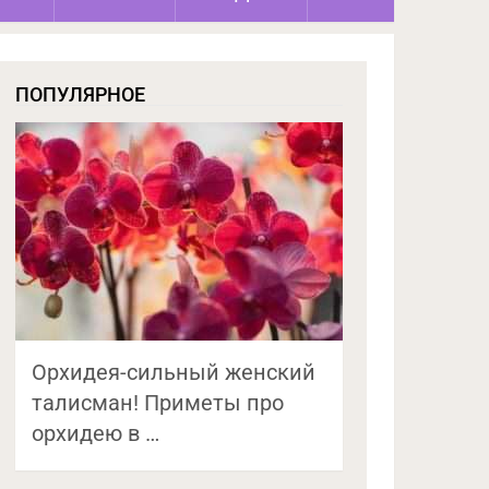
ПОПУЛЯРНОЕ
Орхидея-сильный женский
талисман! Приметы про
орхидею в …