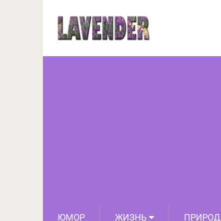
12 супер заг
ЮМОР
ЖИЗНЬ
ПРИРОД