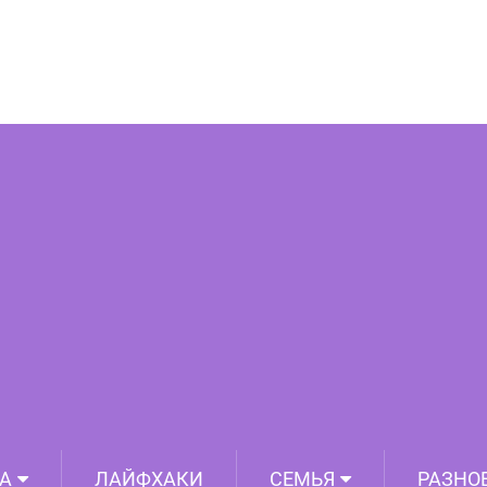
отовок на зиму из помидоров
А
ЛАЙФХАКИ
СЕМЬЯ
РАЗНО