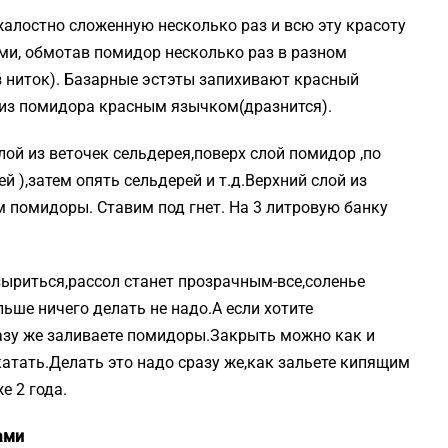
жалостно сложенную несколько раз и всю эту красоту
и, обмотав помидор несколько раз в разном
з ниток). Базарные эстэты запихивают красный
 из помидора красным язычком(дразнится).
ой из веточек сельдерея,поверх слой помидор ,по
 ),затем опять сельдерей и т.д.Верхний слой из
м помидоры. Ставим под гнет. На 3 литровую банку
ыриться,рассол станет прозрачным-все,соленье
льше ничего делать не надо.А если хотите
разу же заливаете помидоры.Закрыть можно как и
атать.Делать это надо сразу же,как зальете кипящим
е 2 года.
ами