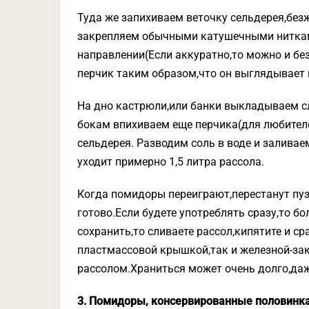
Туда же запихиваем веточку сельдерея,без
закрепляем обычными катушечными ниткам
направлении(Если аккуратно,то можно и бе
перчик таким образом,что он выглядывает
На дно кастрюли,или банки выкладываем сл
бокам впихиваем еще перчика(для любителей
сельдерея. Разводим соль в воде и заливае
уходит примерно 1,5 литра рассола.
Когда помидоры переиграют,перестанут пуз
готово.Если будете употреблять сразу,то бо
сохранить,то сливаете рассол,кипятите и с
пластмассовой крышкой,так и железной-зак
рассолом.Храниться может очень долго,даж
3. Помидоры, консервированные половинк