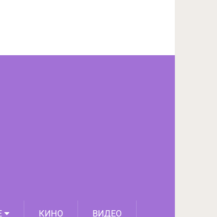
ПОДЕЛИТЬСЯ НА FACEBOOK
СЛЕДУЮЩИЙ ПОСТ
Е
КИНО
ВИДЕО