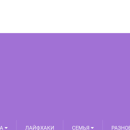
ро инопланетян, военные вторжения и
 внеземными цивилизациями
А
ЛАЙФХАКИ
СЕМЬЯ
РАЗНО