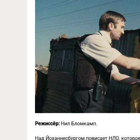
Режиссёр:
Нил Бломкамп.
Над Йоханнесбургом повисает НЛО, которое 