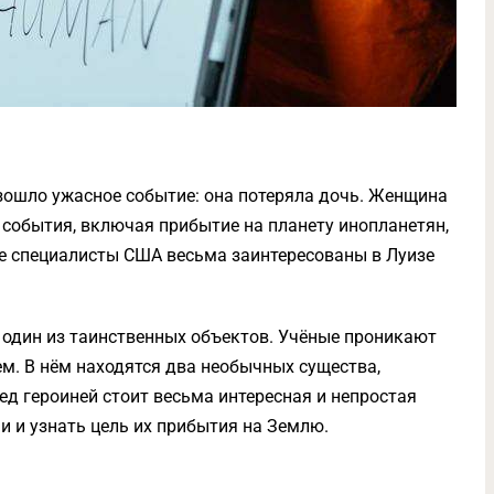
зошло ужасное событие: она потеряла дочь. Женщина
е события, включая прибытие на планету инопланетян,
е специалисты США весьма заинтересованы в Луизе
с один из таинственных объектов. Учёные проникают
ем. В нём находятся два необычных существа,
д героиней стоит весьма интересная и непростая
и и узнать цель их прибытия на Землю.