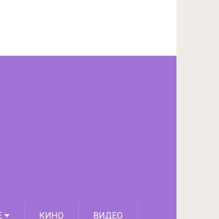
ПОДЕЛИТЬСЯ НА FACEBOOK
СЛЕДУЮЩИЙ ПОСТ
Е
КИНО
ВИДЕО