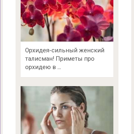
Орхидея-сильный женский
талисман! Приметы про
орхидею в …