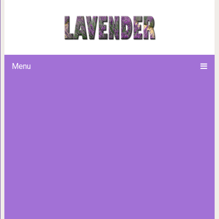
Замок Зигмаринген: оживша
Menu