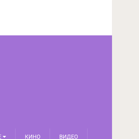
ПОДЕЛИТЬСЯ НА FACEBOOK
СЛЕДУЮЩИЙ ПОСТ
Е
КИНО
ВИДЕО