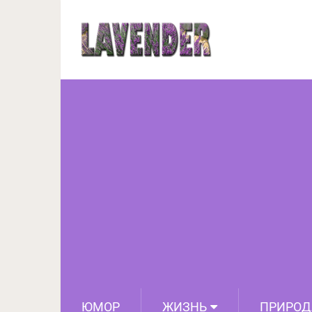
Закусочные маф
выпрашивать все
ЮМОР
ЖИЗНЬ
ПРИРОД