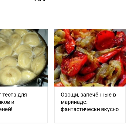
 теста для
Овощи, запечённые в
ков и
маринаде:
еней!
фантастически вкусно