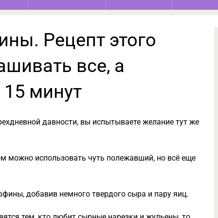
ны. Рецепт этого
шивать все, а
 15 минут
рехдневной давности, вы испытываете желание тут же
ром можно использовать чуть полежавший, но всё еще
ффины, добавив немного твердого сыра и пару яиц.
ятся тем, кто любит сырные нарезки и жульены, то