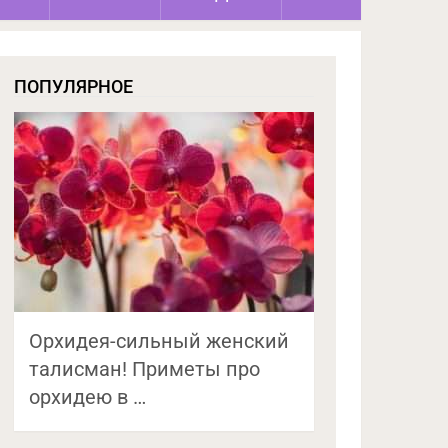
ПОПУЛЯРНОЕ
Орхидея-сильный женский
талисман! Приметы про
орхидею в …