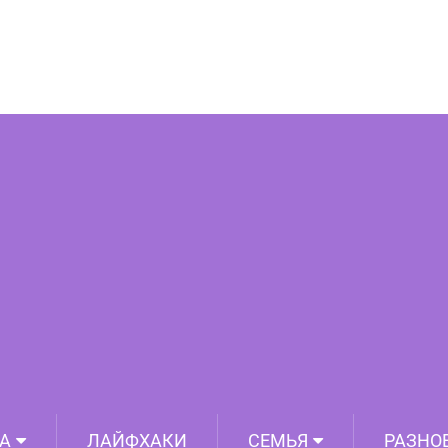
фины. Рецепт этого блюда будут
, а готовить его всего 15 минут
А
ЛАЙФХАКИ
СЕМЬЯ
РАЗНО