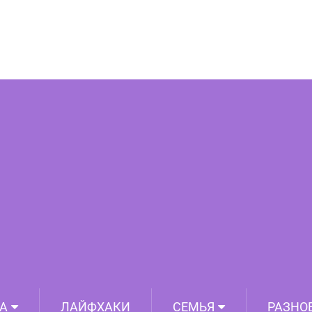
й этикет ношения колец
А
ЛАЙФХАКИ
СЕМЬЯ
РАЗНО