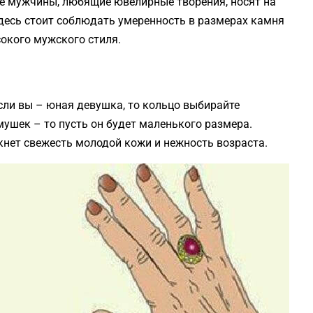
е мужчины, любящие ювелирные творения, носят на
здесь стоит соблюдать умеренность в размерах камня
окого мужского стиля.
если вы – юная девушка, то кольцо выбирайте
амушек – то пусть он будет маленького размера.
нет свежесть молодой кожи и нежность возраста.