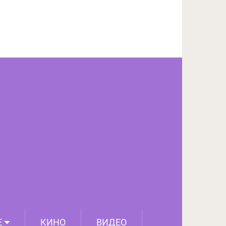
ПОДЕЛИТЬСЯ НА FACEBOOK
СЛЕДУЮЩИЙ ПОСТ
Е
КИНО
ВИДЕО