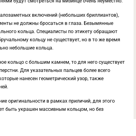
нями будут смотреться на мизинце очень неуместно.
малозаметных включений (небольших бриллиантов),
ементы не должны бросаться в глаза. Безымянные
ального кольца. Специалисты по этикету обращают
бручальному кольцу не существует, но в то же время
ьно небольшие кольца.
ное кольцо с большим камнем, то для него существует
 перстни. Для указательных пальцев более всего
которые нанесен геометрический узор, также
ней.
ние оригинальности в рамках приличий, для этого
ет быть украшен массивным кольцом, но без