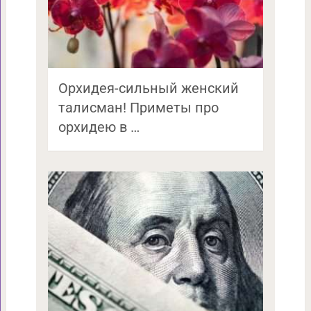
Орхидея-сильный женский
талисман! Приметы про
орхидею в …