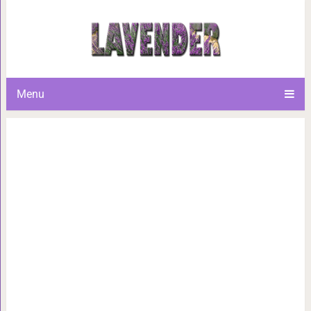
Яичница в помидорах. Простой
в который влюбила
Menu