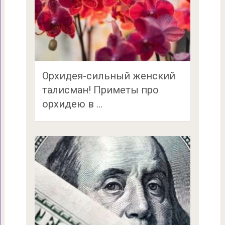
Орхидея-сильный женский
талисман! Приметы про
орхидею в …