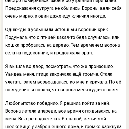
быстро помирились, забыв об утренней перепалке.
Предсказания супруга не сбылись. Вороны вели себя
очень мирно, а один даже еду клянчил иногда.
Однажды я услышала истошный вороний крик.
Подумала, что с птицей какая-то беда случилась, или
кошка пробралась на дерево. Тем временем ворона
села на подоконник, и продолжала орать.
Я вышла во двор, посмотреть, что же произошло.
Увидев меня, птица закричала ещё громче. Стала
улетать, затем возвращалась ко мне и кричала. По её
поведению я поняла, что ворона меня куда-то зовёт.
Любопытство победило. Я решила пойти за ней.
Ворона летела впереди, всё время оглядываясь на
меня. Вскоре подлетела к большой, ветвистой
шелковице у заброшенного дома, и громко каркнула.