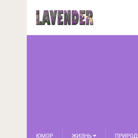
Вязальщицам на замет
колос
ЮМОР
ЖИЗНЬ
ПРИРОД