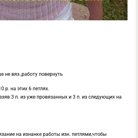
ше не вяз.,работу повернуть
0 р. на этих 6 петлях.
взяв 3 п. из уже провязанных и 3 п. из следующих на
язание на изнанке работы изн. петлями,чтобы