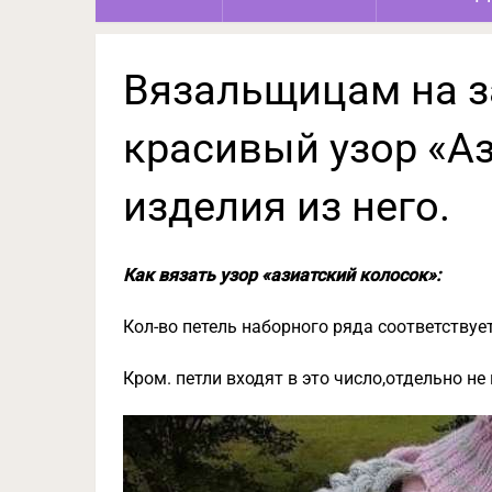
Вязальщицам на з
красивый узор «А
изделия из него.
Как вязать узор «азиатский колосок»:
Кол-во петель наборного ряда соответствуе
Кром. петли входят в это число,отдельно не