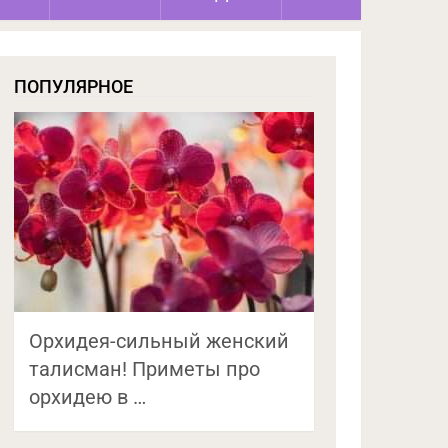
ПОПУЛЯРНОЕ
Орхидея-сильный женский
талисман! Приметы про
орхидею в …