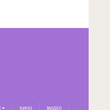
ПОДЕЛИТЬСЯ НА FACEBOOK
СЛЕДУЮЩИЙ ПОСТ
Е
КИНО
ВИДЕО