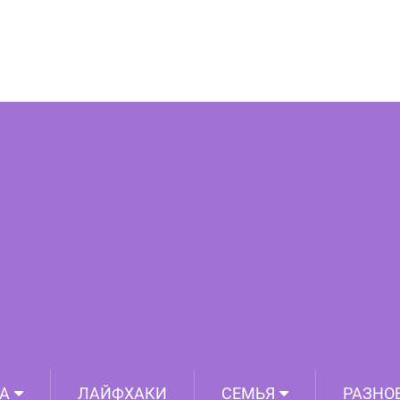
ку: новый, красивый узор «Азиатский
ок» и изделия из него.
А
ЛАЙФХАКИ
СЕМЬЯ
РАЗНО