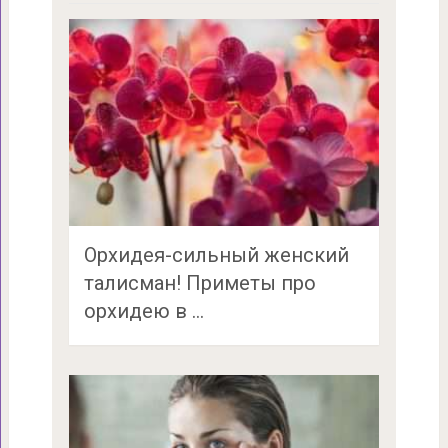
Орхидея-сильный женский
талисман! Приметы про
орхидею в …