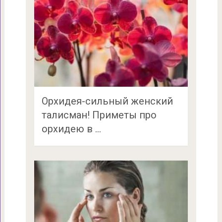
Орхидея-сильный женский
талисман! Приметы про
орхидею в …