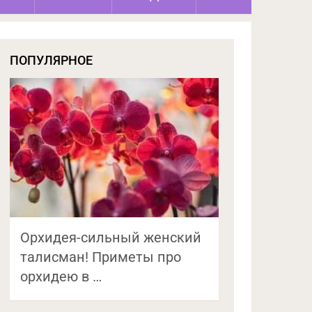
ПОПУЛЯРНОЕ
Орхидея-сильный женский
талисман! Приметы про
орхидею в …