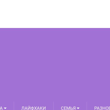
ьно располагать иконы в доме!
А
ЛАЙФХАКИ
СЕМЬЯ
РАЗНО