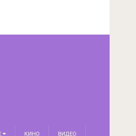
ПОДЕЛИТЬСЯ НА FACEBOOK
СЛЕДУЮЩИЙ ПОСТ
Е
КИНО
ВИДЕО