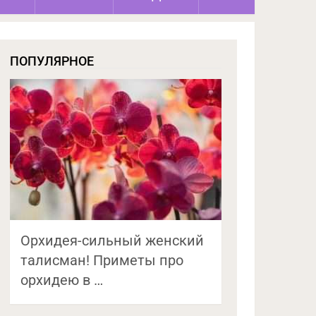
ПОПУЛЯРНОЕ
Орхидея-сильный женский
талисман! Приметы про
орхидею в …