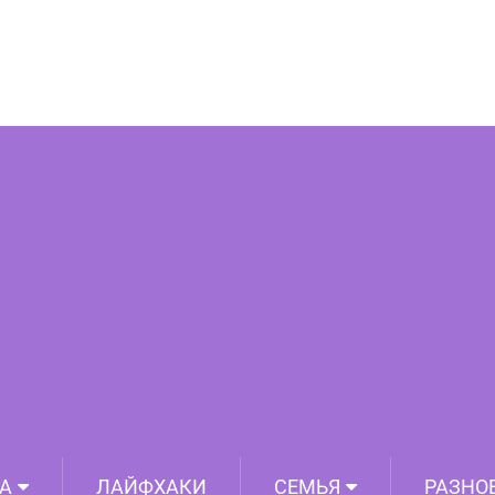
део, на котором человек катается на
бы, ничего интересного, но это пока вы
не включите звук
А
ЛАЙФХАКИ
СЕМЬЯ
РАЗНО