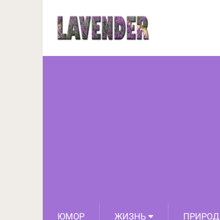
В сети появилось ви
тонком льду. Казалось 
ЮМОР
ЖИЗНЬ
ПРИРОД