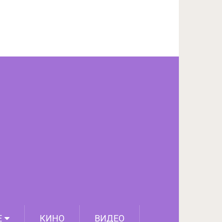
ПОДЕЛИТЬСЯ НА FACEBOOK
СЛЕДУЮЩИЙ ПОСТ
Е
КИНО
ВИДЕО