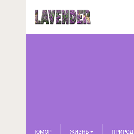
В комиссионке наш
кажется, она перефо
ЮМОР
ЖИЗНЬ
ПРИРОД