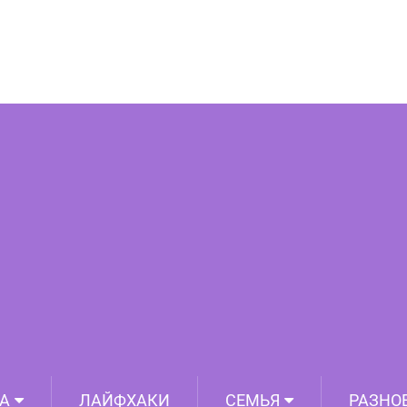
ли снимки женщины со звёздами. И,
тографировалась со всем Голливудом
А
ЛАЙФХАКИ
СЕМЬЯ
РАЗНО