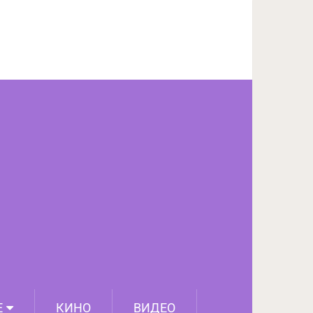
ПОДЕЛИТЬСЯ НА FACEBOOK
СЛЕДУЮЩИЙ ПОСТ
Е
КИНО
ВИДЕО