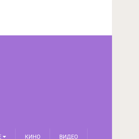
ПОДЕЛИТЬСЯ НА FACEBOOK
СЛЕДУЮЩИЙ ПОСТ
Е
КИНО
ВИДЕО