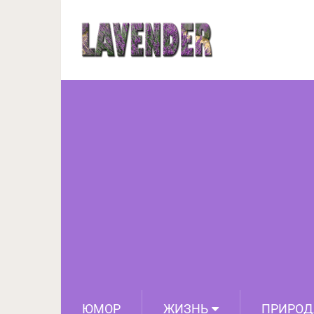
У этого парня был та
пол, и он понял, что 
ЮМОР
ЖИЗНЬ
ПРИРОД