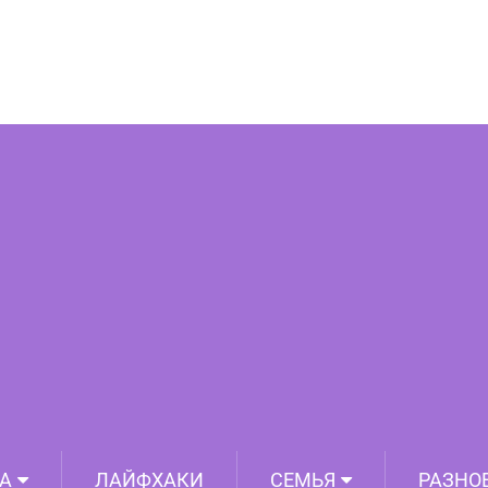
кой вес, что однажды под ним треснул
пора что-то менять. И еще как поменял!
А
ЛАЙФХАКИ
СЕМЬЯ
РАЗНО