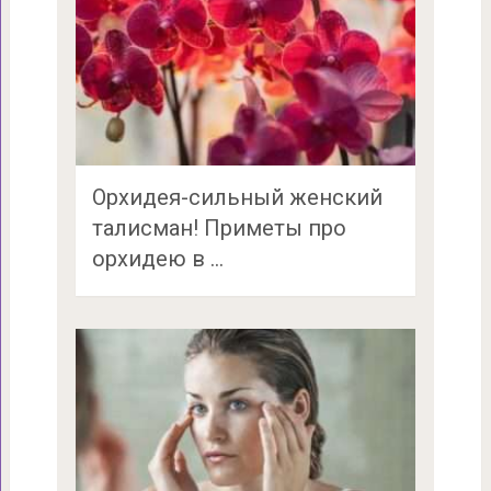
Орхидея-сильный женский
талисман! Приметы про
орхидею в …