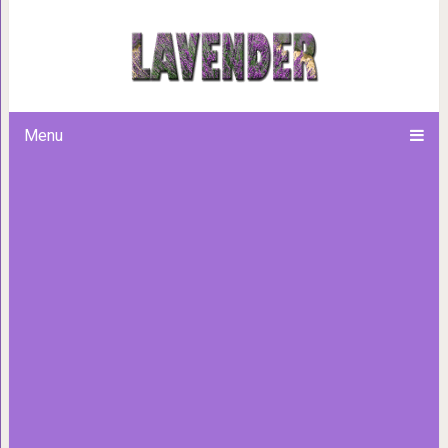
Трогательная дружба ус
подобранной на
Menu