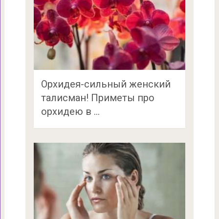
Орхидея-сильный женский
талисман! Приметы про
орхидею в …