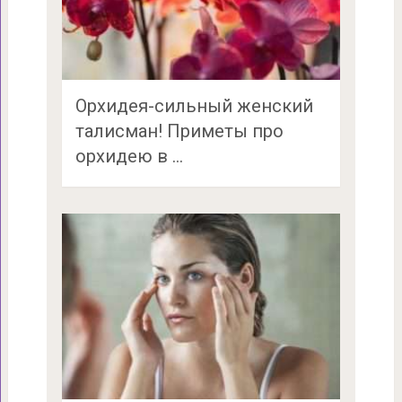
Орхидея-сильный женский
талисман! Приметы про
орхидею в …