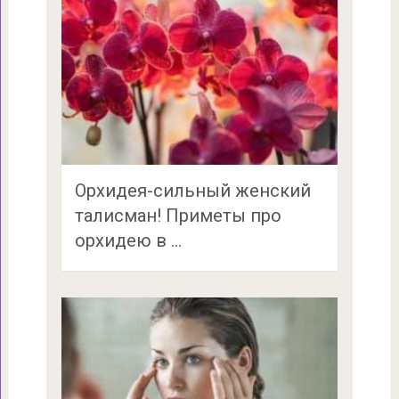
Орхидея-сильный женский
талисман! Приметы про
орхидею в …