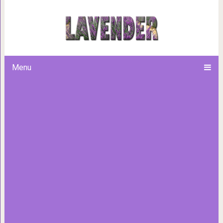
Теория: по расположению пал
кем были т
Menu