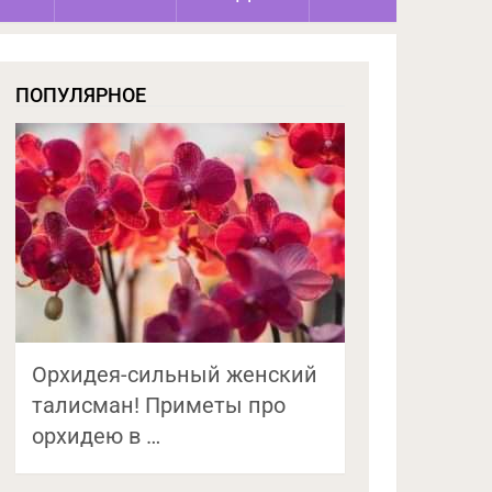
ПОПУЛЯРНОЕ
Орхидея-сильный женский
талисман! Приметы про
орхидею в …