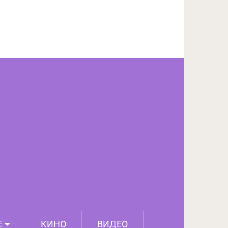
ПОДЕЛИТЬСЯ НА FACEBOOK
СЛЕДУЮЩИЙ ПОСТ
Е
КИНО
ВИДЕО