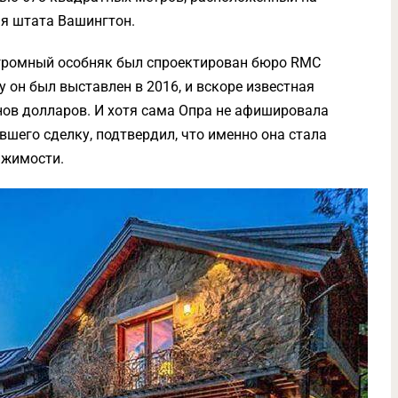
ья штата Вашингтон.
громный особняк был спроектирован бюро RMC
жу он был выставлен в 2016, и вскоре известная
онов долларов. И хотя сама Опра не афишировала
вшего сделку, подтвердил, что именно она стала
ижимости.