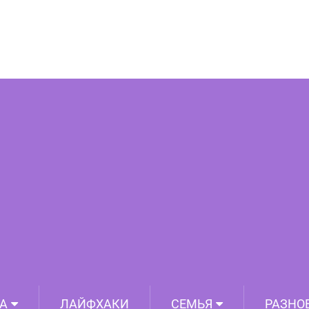
бняк Опры Уинфри – самой богатой
телеведущей США
А
ЛАЙФХАКИ
СЕМЬЯ
РАЗНО