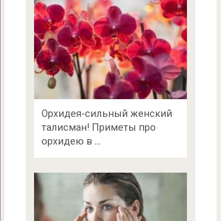
Орхидея-сильный женский
талисман! Приметы про
орхидею в …