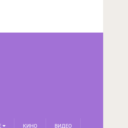
ПОДЕЛИТЬСЯ НА FACEBOOK
СЛЕДУЮЩИЙ ПОСТ
Е
КИНО
ВИДЕО