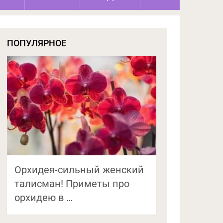
ПОПУЛЯРНОЕ
Орхидея-сильный женский
талисман! Приметы про
орхидею в …