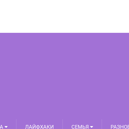
Бора-Бора: волшебство Французской
Полинезии
А
ЛАЙФХАКИ
СЕМЬЯ
РАЗНО