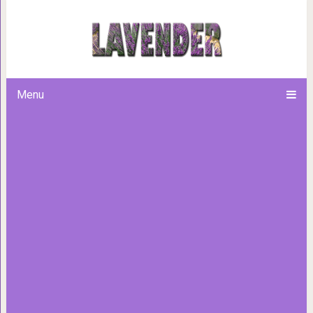
Семья нашла еле живого к
показать кроху
Menu