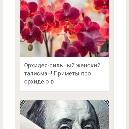
Орхидея-сильный женский
талисман! Приметы про
орхидею в …