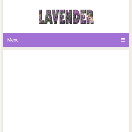
Сели на шею и ножки свесил
вертят людьм
Menu