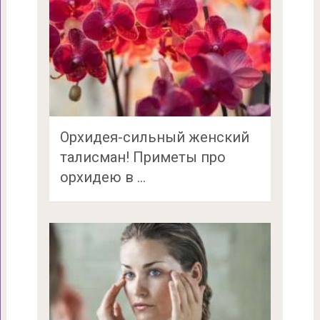
Орхидея-сильный женский
талисман! Приметы про
орхидею в …