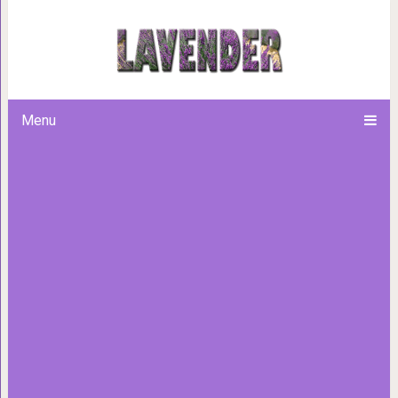
Сборник шепотков н
Menu