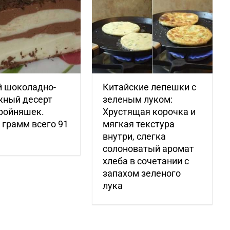
й шоколадно-
Китайские лепешки с
жный десерт
зеленым луком:
ройняшек.
Хрустящая корочка и
 грамм всего 91
мягкая текстура
внутри, слегка
солоноватый аромат
хлеба в сочетании с
запахом зеленого
лука