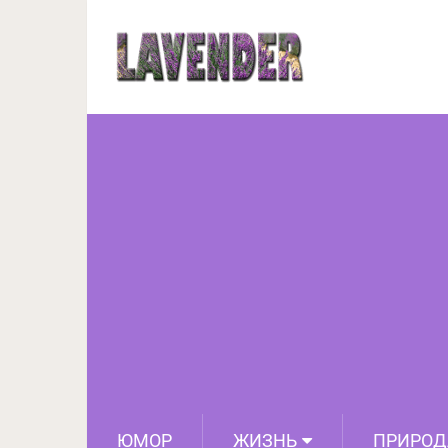
Самые вкусные чебур
ЮМОР
ЖИЗНЬ
ПРИРОД