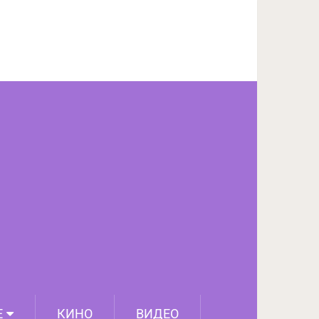
ПОДЕЛИТЬСЯ НА FACEBOOK
СЛЕДУЮЩИЙ ПОСТ
Е
КИНО
ВИДЕО