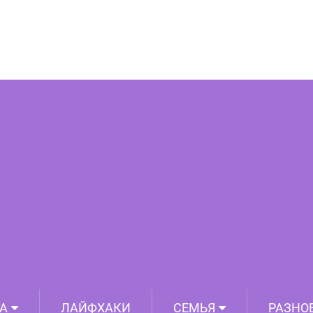
еки. Этот рецепт для меня находка!
А
ЛАЙФХАКИ
СЕМЬЯ
РАЗНО