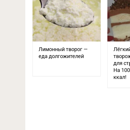
Лимонный творог —
Лёгки
еда долгожителей
творо
для ст
На 100
ккал!