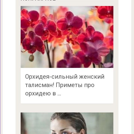
Орхидея-сильный женский
талисман! Приметы про
орхидею в …