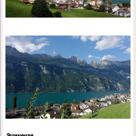
Эшинензе