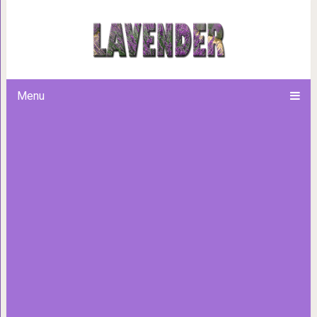
С удивлением узнала, что са
девушки 
Menu