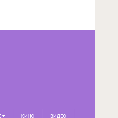
ПОДЕЛИТЬСЯ НА FACEBOOK
СЛЕДУЮЩИЙ ПОСТ
Е
КИНО
ВИДЕО