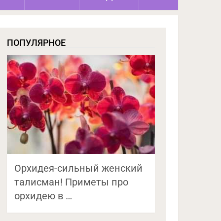
ПОПУЛЯРНОЕ
Орхидея-сильный женский
талисман! Приметы про
орхидею в …