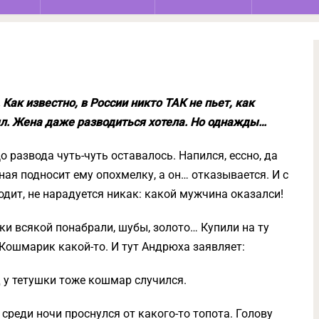
Как известно, в России никто ТАК не пьет, как
ыл. Жена даже разводиться хотела. Но однажды…
о развода чуть-чуть оставалось. Напился, ессно, да
ная подносит ему опохмелку, а он… отказывается. И с
одит, не нарадуется никак: какой мужчина оказалси!
ки всякой понабрали, шубы, золото… Купили на ту
 Кошмарик какой-то. И тут Андрюха заявляет:
д у тетушки тоже кошмар случился.
 среди ночи проснулся от какого-то топота. Голову