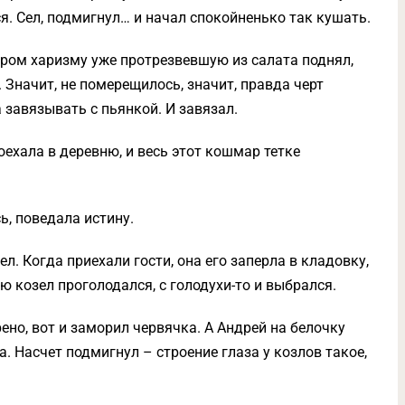
ся. Сел, подмигнул… и начал спокойненько так кушать.
Утром харизму уже протрезвевшую из салата поднял,
 Значит, не померещилось, значит, правда черт
 завязывать с пьянкой. И завязал.
поехала в деревню, и весь этот кошмар тетке
ь, поведала истину.
ел. Когда приехали гости, она его заперла в кладовку,
ю козел проголодался, с голодухи-то и выбрался.
но, вот и заморил червячка. А Андрей на белочку
а. Насчет подмигнул – строение глаза у козлов такое,