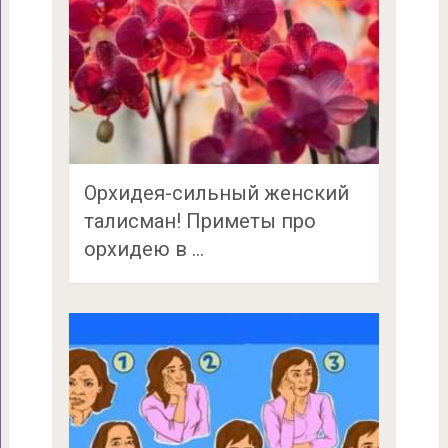
Орхидея-сильный женский
талисман! Приметы про
орхидею в …