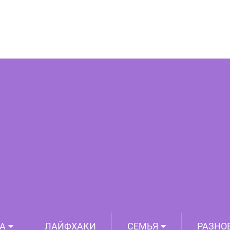
бка при пользовании публичным Wi-Fi
А
ЛАЙФХАКИ
СЕМЬЯ
РАЗНО