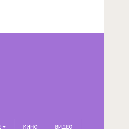
ПОДЕЛИТЬСЯ НА FACEBOOK
СЛЕДУЮЩИЙ ПОСТ
Е
КИНО
ВИДЕО