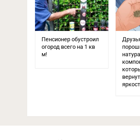
Пенсионер обустроил
Друзья
огород всего на 1 кв
порошк
м!
натур
компо
котор
верну
яркос