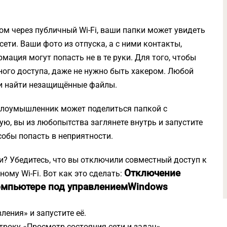
ом через публичный Wi-Fi, ваши папки может увидеть
ети. Ваши фото из отпуска, а с ними контакты,
ация могут попасть не в те руки. Для того, чтобы
ого доступа, даже не нужно быть хакером. Любой
 и найти незащищённые файлы.
 Злоумышленник может поделиться папкой с
ю, вы из любопытства заглянете внутрь и запустите
собы попасть в неприятности.
и? Убедитесь, что вы отключили совместный доступ к
Отключение
му Wi-Fi. Вот как это сделать:
омпьютере под управлением
Windows
ления» и запустите её.
строку «Просмотр состояния сети и задач».