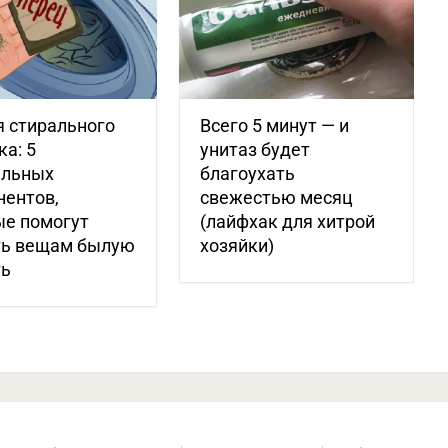
 стирального
Всего 5 минут — и
а: 5
унитаз будет
альных
благоухать
нентов,
свежестью месяц
ые помогут
(лайфхак для хитрой
ть вещам былую
хозяйки)
ть