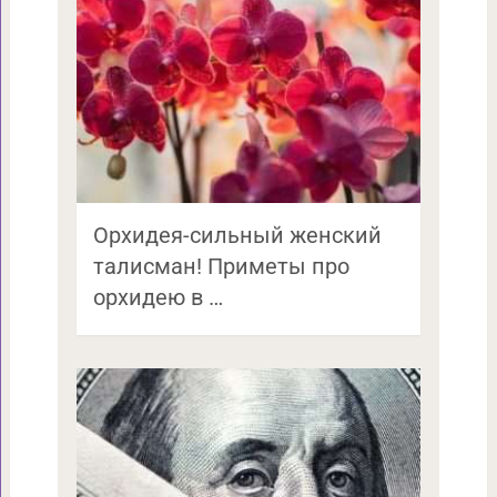
Орхидея-сильный женский
талисман! Приметы про
орхидею в …