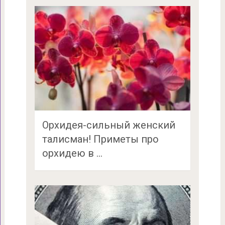
Орхидея-сильный женский
талисман! Приметы про
орхидею в …