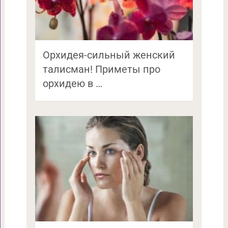
Орхидея-сильный женский
талисман! Приметы про
орхидею в …