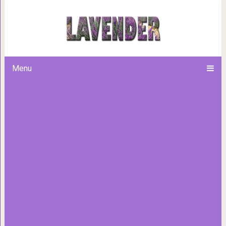
По-настоящему крутые идеи
взять на в
Menu