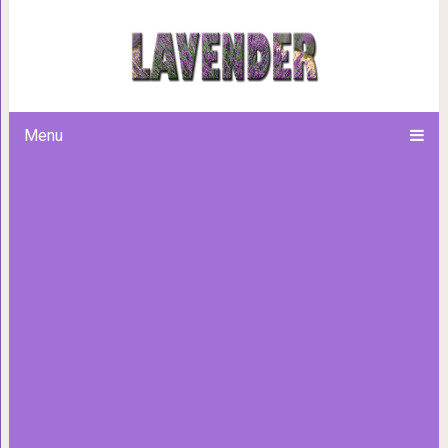
Песня от Энрике Иглесиаса
слушают 
Menu