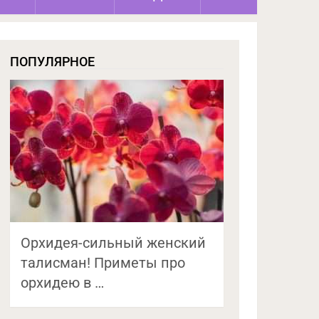
ПОПУЛЯРНОЕ
Орхидея-сильный женский
талисман! Приметы про
орхидею в …