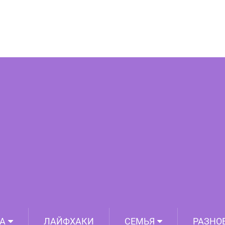
же три года путешествует по Австралии
й Ивой. Что может быть лучше?
А
ЛАЙФХАКИ
СЕМЬЯ
РАЗНО