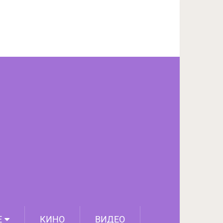
ПОДЕЛИТЬСЯ НА FACEBOOK
СЛЕДУЮЩИЙ ПОСТ
Е
КИНО
ВИДЕО