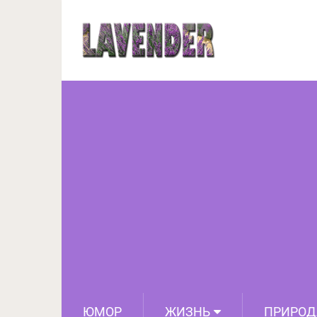
Парень бросил всё и у
со своей кошко
ЮМОР
ЖИЗНЬ
ПРИРОД