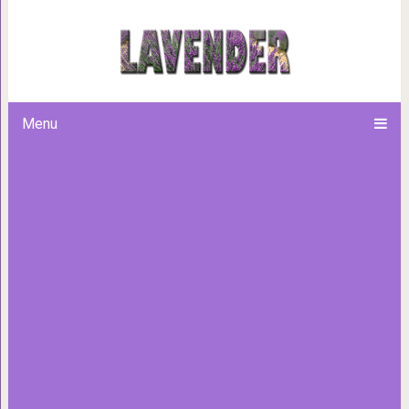
«От животных в доме одна шерс
чему привело отр
Menu