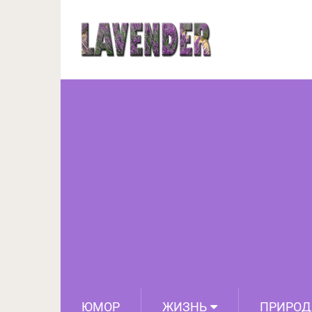
Оливье Сулье: Ма
ЮМОР
ЖИЗНЬ
ПРИРОД