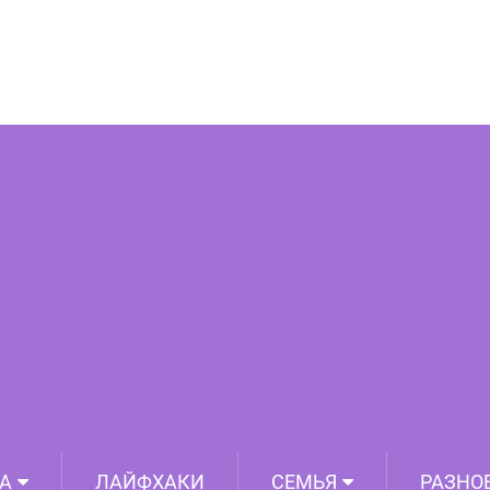
гический квадрат поколений рода
А
ЛАЙФХАКИ
СЕМЬЯ
РАЗНО