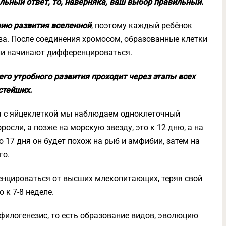
ельный ответ, то, наверняка, ваш выбор правильный.
рию развития вселенной
, поэтому каждый ребёнок
а. После соединения хромосом, образованные клетки
они начинают дифференцироваться.
го утробного развития проходит через этапы всех
стейших.
а с яйцеклеткой мы наблюдаем одноклеточный
росли, а позже на морскую звезду, это к 12 дню, а на
о 17 дня он будет похож на рыб и амфибии, затем на
го.
ренцироваться от высших млекопитающих, теряя свой
 к 7-8 неделе.
илогенезис, то есть образование видов, эволюцию