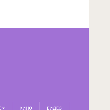
ПОДЕЛИТЬСЯ НА FACEBOOK
СЛЕДУЮЩИЙ ПОСТ
Е
КИНО
ВИДЕО