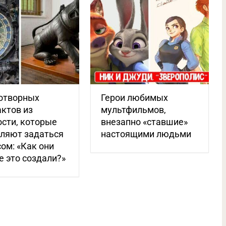
котворных
Герои любимых
ктов из
мультфильмов,
сти, которые
внезапно «ставшие»
вляют задаться
настоящими людьми
ом: «Как они
 это создали?»