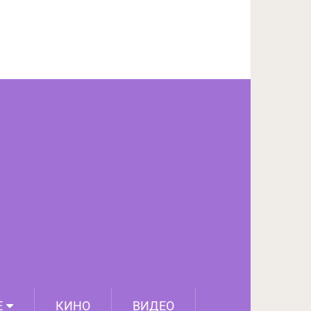
ПОДЕЛИТЬСЯ НА FACEBOOK
СЛЕДУЮЩИЙ ПОСТ
Е
КИНО
ВИДЕО