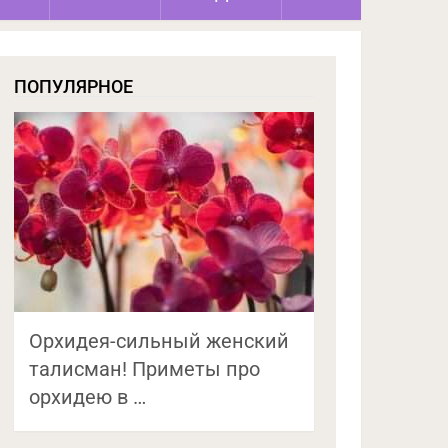
ПОПУЛЯРНОЕ
Орхидея-сильный женский
талисман! Приметы про
орхидею в …