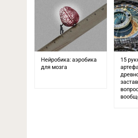
Нейробика: аэробика
15 ру
для мозга
артефа
древно
заста
вопрос
вообще