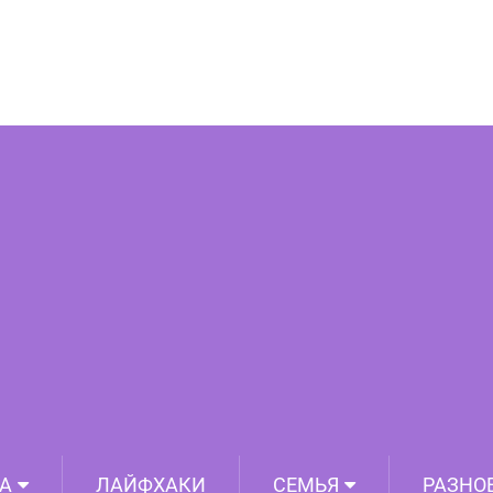
исполнение «Адажио Альбинони»
А
ЛАЙФХАКИ
СЕМЬЯ
РАЗНО