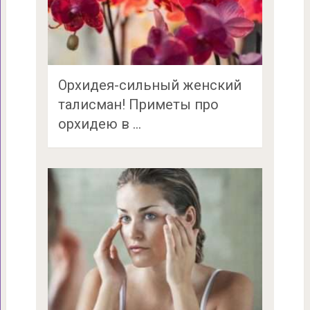
Орхидея-сильный женский
талисман! Приметы про
орхидею в …