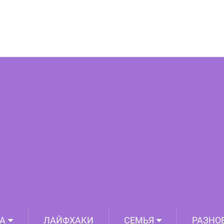
ите котёнка. 20 фото, как это бывает
А
ЛАЙФХАКИ
СЕМЬЯ
РАЗНО