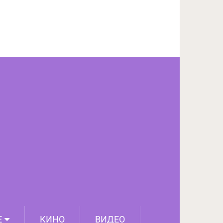
ПОДЕЛИТЬСЯ НА FACEBOOK
СЛЕДУЮЩИЙ ПОСТ
Е
КИНО
ВИДЕО