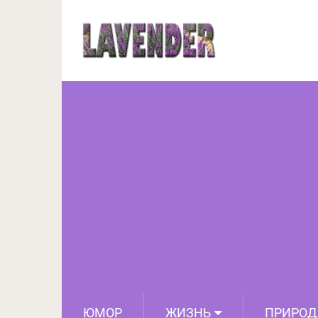
Не скучайте – завед
ЮМОР
ЖИЗНЬ
ПРИРОД