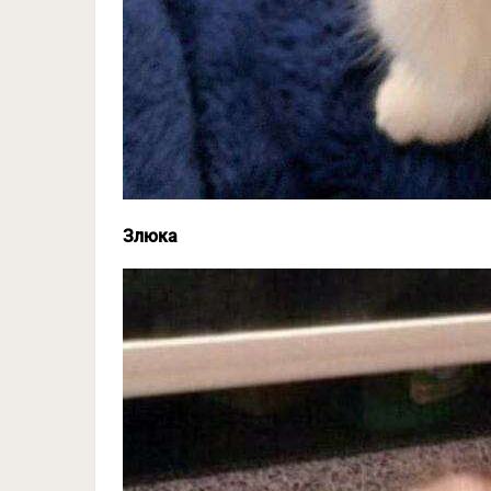
Злюка