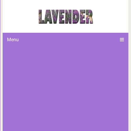
Не делись эне
Menu