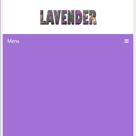
Молитва Николаю Чудотворцу
бед и изменить с
Menu