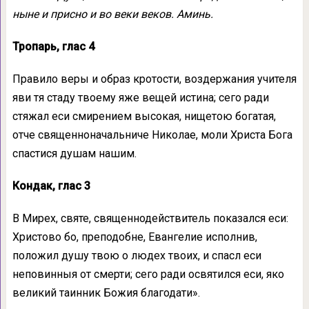
ныне и присно и во веки веков. Аминь.
Тропарь, глас 4
Правило веры и образ кротости, воздержания учителя
яви тя стаду твоему яже вещей истина; сего ради
стяжал еси смирением высокая, нищетою богатая,
отче священноначальниче Николае, моли Христа Бога
спастися душам нашим.
Кондак, глас 3
В Мирех, святе, священнодействитель показался еси:
Христово бо, преподобне, Евангелие исполнив,
положил душу твою о людех твоих, и спасл еси
неповинныя от смерти; сего ради освятился еси, яко
великий таинник Божия благодати».