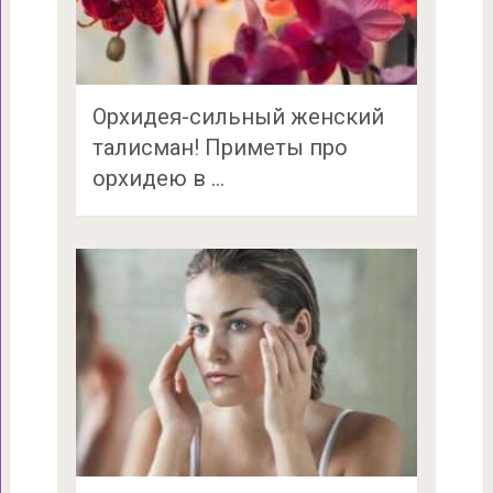
Орхидея-сильный женский
талисман! Приметы про
орхидею в …