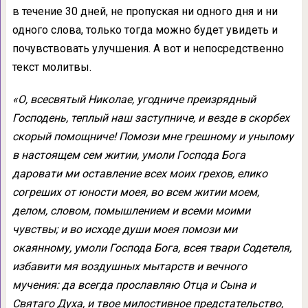
в течение 30 дней, не пропуская ни одного дня и ни
одного слова, только тогда можно будет увидеть и
почувствовать улучшения. А вот и непосредственно
текст молитвы.
«О, всесвятый Николае, угодниче преизрядный
Господень, теплый наш заступниче, и везде в скорбех
скорый помощниче! Помози мне грешному и унылому
в настоящем сем житии, умоли Господа Бога
даровати ми оставление всех моих грехов, елико
согреших от юности моея, во всем житии моем,
делом, словом, помышлением и всеми моими
чувствы; и во исходе души моея помози ми
окаянному, умоли Господа Бога, всея твари Содетеля,
избавити мя воздушных мытарств и вечного
мучения: да всегда прославляю Отца и Сына и
Святаго Духа, и твое милостивное предстательство,